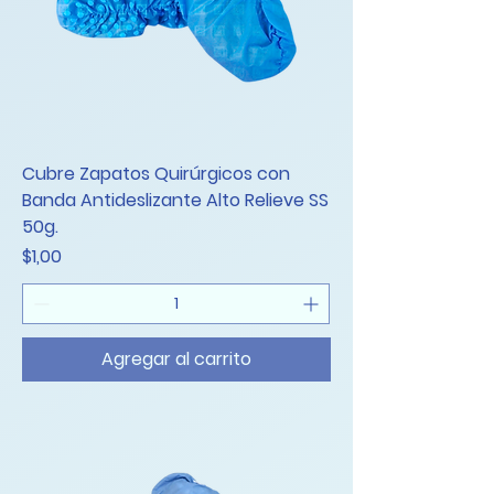
Cubre Zapatos Quirúrgicos con
Banda Antideslizante Alto Relieve SS
50g.
Precio
$1,00
Agregar al carrito