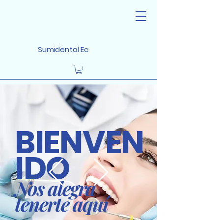
Sumidental Ec
BIENVEN
IDO
Nos alegra
tenerte aquí