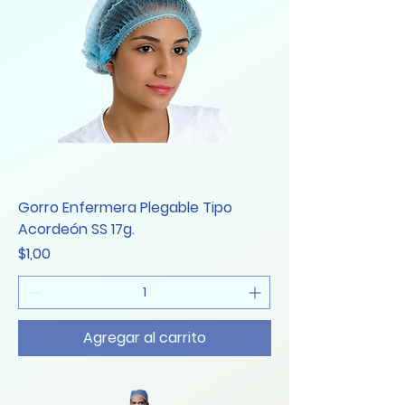
Gorro Enfermera Plegable Tipo
Acordeón SS 17g.
Precio
$1,00
Agregar al carrito