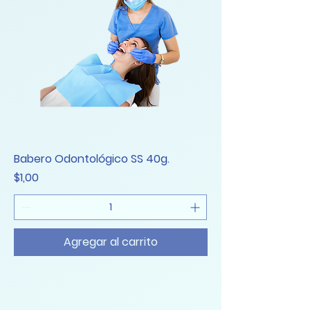
Babero Odontológico SS 40g.
Precio
$1,00
Agregar al carrito