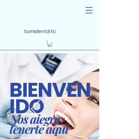
Sumidental Ec
BIENVEN
IDO
Nos alegra
tenerte aquí