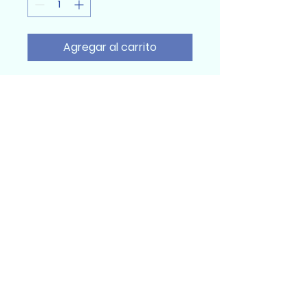
Agregar al carrito
Sumidental Ec
Sumidental Ec 2025
Todos los derechos reservados
Quito, Ecuador