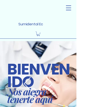
Sumidental Ec
BIENVEN
IDO
Nos alegra
tenerte aquí