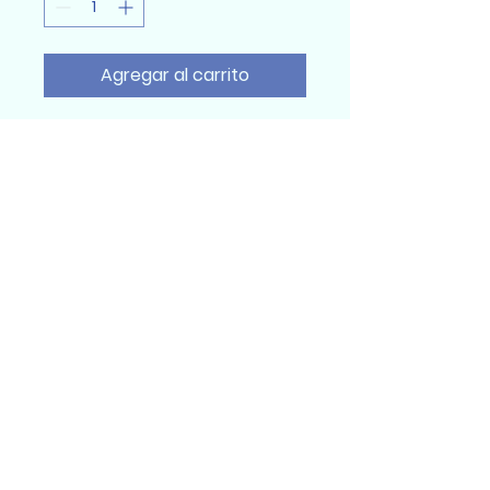
Agregar al carrito
Sumidental Ec
Sumidental Ec 2025
Todos los derechos reservados
Quito, Ecuador