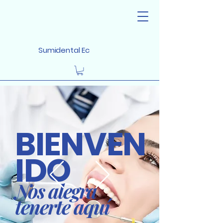
Sumidental Ec
BIENVEN
IDO
Nos alegra
tenerte aquí