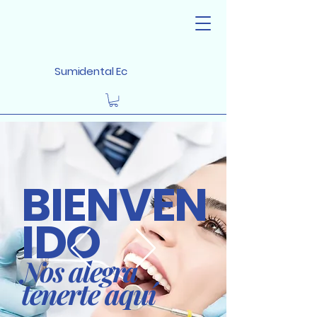
Sumidental Ec
BIENVEN
IDO
Nos alegra
tenerte aquí