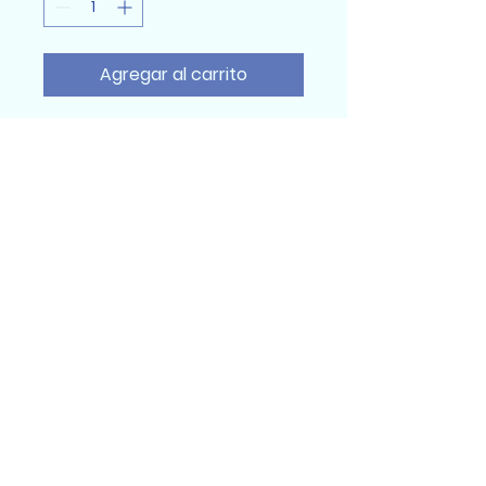
Agregar al carrito
Sumidental Ec
Sumidental Ec 2025
Todos los derechos reservados
Quito, Ecuador