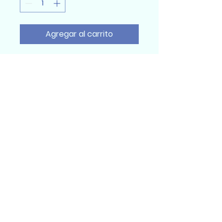
Agregar al carrito
Sumidental Ec
Sumidental Ec 2025
Todos los derechos reservados
Quito, Ecuador