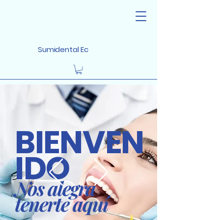
Sumidental Ec
BIENVEN
IDO
Nos alegra
tenerte aquí