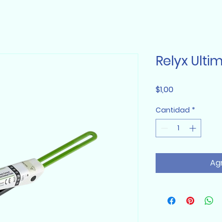
Relyx Ulti
Precio
$1,00
Cantidad
*
Agr