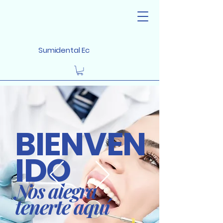
Sumidental Ec
BIENVEN
IDO
Nos alegra
tenerte aquí