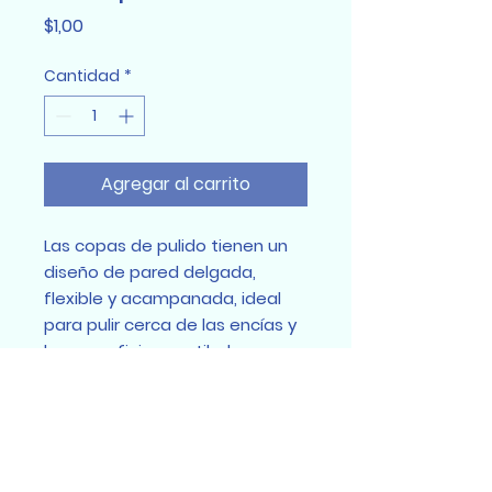
Precio
$1,00
Cantidad
*
Agregar al carrito
Las copas de pulido tienen un
diseño de pared delgada,
flexible y acampanada, ideal
para pulir cerca de las encías y
las superficies vestibulares, y
cubren fácilmente todas las
superficies de los dientes.