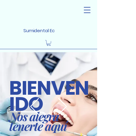
Sumidental Ec
BIENVEN
IDO
Nos alegra
tenerte aquí