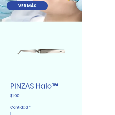
VER MÁS
PINZAS Halo™
Precio
$1,00
Cantidad
*