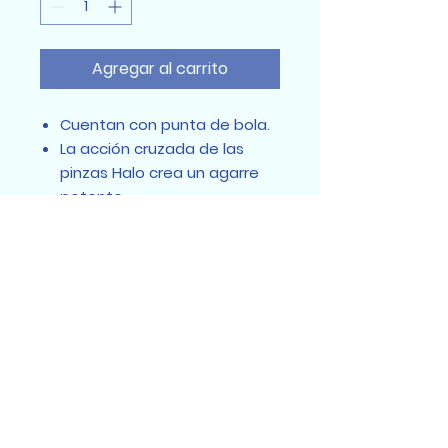
Agregar al carrito
Cuentan con punta de bola.
La acción cruzada de las
pinzas Halo crea un agarre
potente.
Sumidental Ec
Sumidental Ec 2025
Todos los derechos reservados