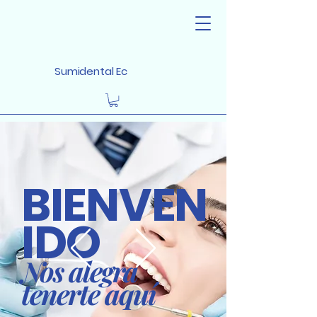
Sumidental Ec
BIENVEN
IDO
Nos alegra
tenerte aquí