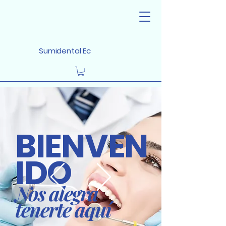
Sumidental Ec
BIENVEN
IDO
Nos alegra
tenerte aquí