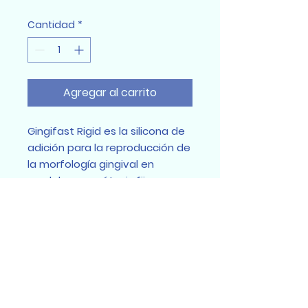
Cantidad
*
Agregar al carrito
Gingifast Rigid es la silicona de
adición para la reproducción de
la morfología gingival en
modelos en prótesis fijas e
implantológicas.
Sumidental Ec