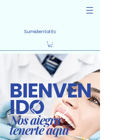
Sumidental Ec
BIENVEN
IDO
Nos alegra
tenerte aquí