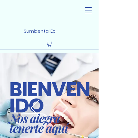
Sumidental Ec
BIENVEN
IDO
Nos alegra
tenerte aquí