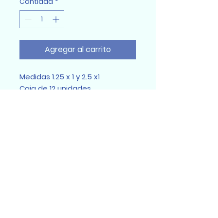
Cantidad
*
Agregar al carrito
Medidas 1.25 x 1 y 2.5 x1
Caja de 12 unidades
Sumidental Ec
Sumidental Ec 2025
Todos los derechos reservados