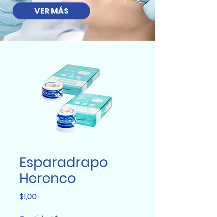
VER MÁS
Esparadrapo
Herenco
Precio
$1,00