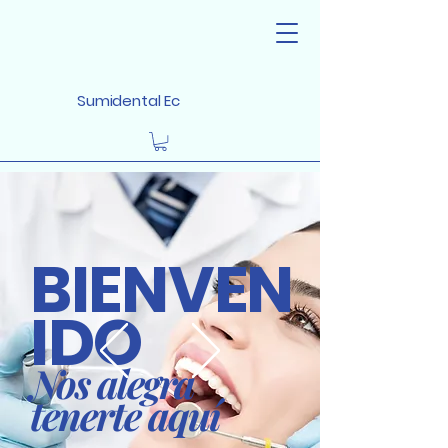
Sumidental Ec
BIENVEN
IDO
Nos alegra
tenerte aquí