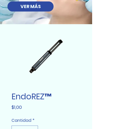
VER MÁS
EndoREZ™
Precio
$1,00
Cantidad
*