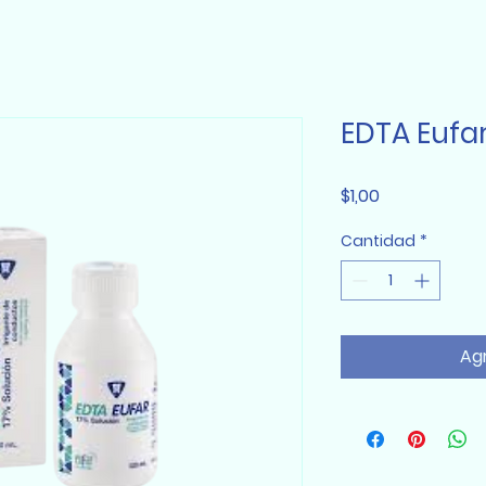
EDTA Eufa
Precio
$1,00
Cantidad
*
Agr