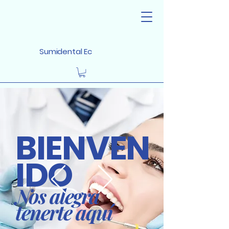
Sumidental Ec
BIENVEN
IDO
Nos alegra
tenerte aquí